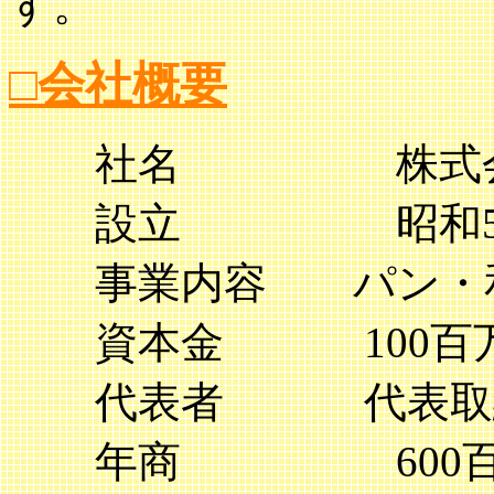
す。
□会社概要
社名 株式会社 
設立 昭和56年
事業内容 パン・和
資本金 100百
代表者 代表取締
年商 600百