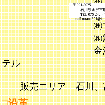
〒921-8025
㈱ポプ
石川県金沢市増泉3
TEL 076-242-4459
mail rorand321@io.o
㈱マル
㈱鍛冶商店 
金沢市内主要
テル
販売エリア 石川、富
□沿革