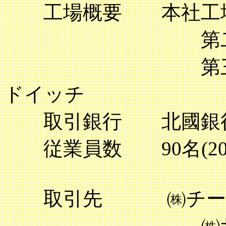
工場概要 本社工場
第二工場：冷
第三工場：フ
ドイッチ
取引銀行 北國銀行
従業員数 90名(200
取引先 ㈱チーズ
㈱サークル