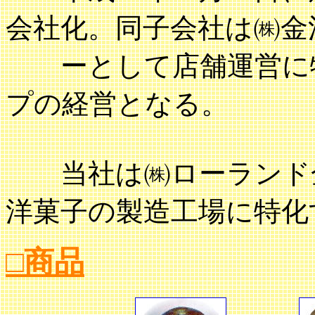
会社化。同子会社は㈱金
ーとして店舗運営に特
プの経営となる。
当社は㈱ローランド金
洋菓子の製造工場に特化
□商品