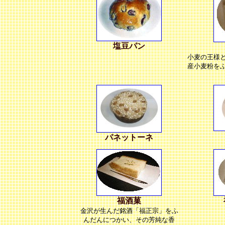
塩豆パン
小麦の王様
産小麦粉を
パネットーネ
福酒菓
金沢が生んだ銘酒「福正宗」をふ
んだんにつかい、その芳純な香