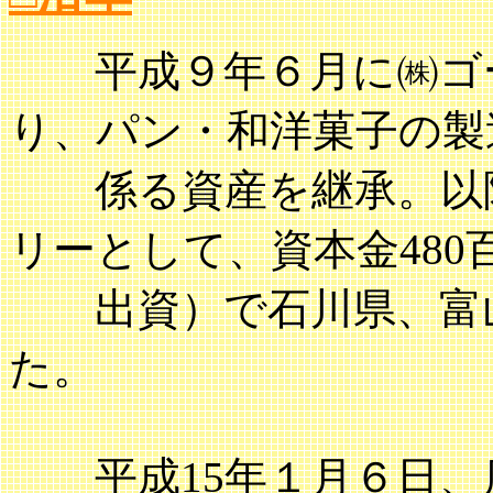
平成９年６月に㈱ゴー
り、パン・和洋菓子の製
係る資産を継承。以降
リーとして、資本金480
出資）で石川県、富山
た。
平成15年１月６日、